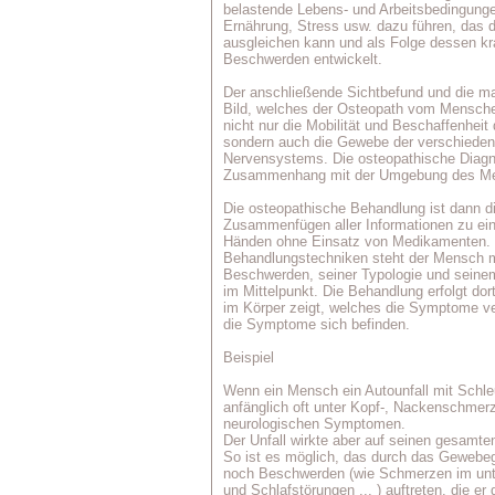
belastende Lebens- und Arbeitsbedingun
Ernährung, Stress usw. dazu führen, das d
ausgleichen kann und als Folge dessen k
Beschwerden entwickelt.
Der anschließende Sichtbefund und die ma
Bild, welches der Osteopath vom Mensche
nicht nur die Mobilität und Beschaffenhei
sondern auch die Gewebe der verschiede
Nervensystems. Die osteopathische Diagn
Zusammenhang mit der Umgebung des M
Die osteopathische Behandlung ist dann d
Zusammenfügen aller Informationen zu ein
Händen ohne Einsatz von Medikamenten. 
Behandlungstechniken steht der Mensch m
Beschwerden, seiner Typologie und seine
im Mittelpunkt. Die Behandlung erfolgt do
im Körper zeigt, welches die Symptome ve
die Symptome sich befinden.
Beispiel
Wenn ein Mensch ein Autounfall mit Schleud
anfänglich oft unter Kopf-, Nackenschmer
neurologischen Symptomen.
Der Unfall wirkte aber auf seinen gesamten
So ist es möglich, das durch das Gewebeg
noch Beschwerden (wie Schmerzen im un
und Schlafstörungen ... ) auftreten, die e