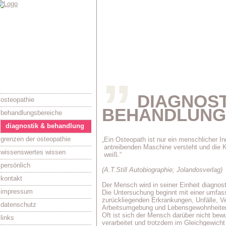
”
DIAGNOSTI
osteopathie
BEHANDLUNG
behandlungsbereiche
diagnostik & behandlung
grenzen der osteopathie
„Ein Osteopath ist nur ein menschlicher In
antreibenden Maschine versteht und die K
wissenswertes wissen
weiß.“
persönlich
(A.T.Still Autobiographie; Jolandosverlag)
kontakt
Der Mensch wird in seiner Einheit diagnost
impressum
Die Untersuchung beginnt mit einer umf
zurückliegenden Erkrankungen, Unfälle, Ve
datenschutz
Arbeitsumgebung und Lebensgewohnheite
Oft ist sich der Mensch darüber nicht bewu
links
verarbeitet und trotzdem im Gleichgewicht